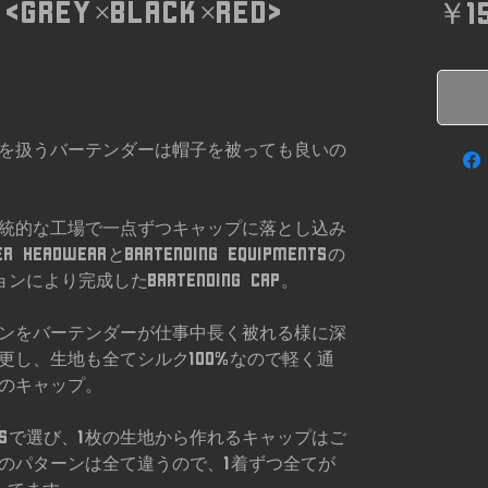
 <Grey×Black×Red>
￥15
を扱うバーテンダーは帽子を被っても良いの
統的な工場で一点ずつキャップに落とし込み
EADWEARとBartending equipmentsの
ョンにより完成したBartending cap。
ンをバーテンダーが仕事中長く被れる様に深
更し、生地も全てシルク100%なので軽く通
のキャップ。
ORKSで選び、1枚の生地から作れるキャップはご
のパターンは全て違うので、1着ずつ全てが