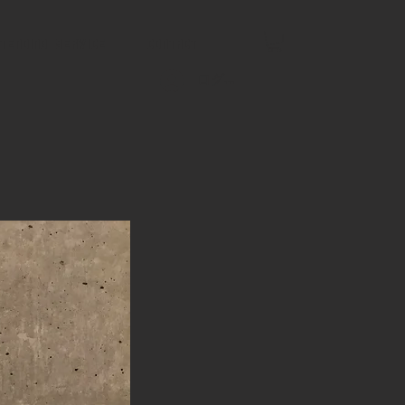
tending service
Contact
ログイン