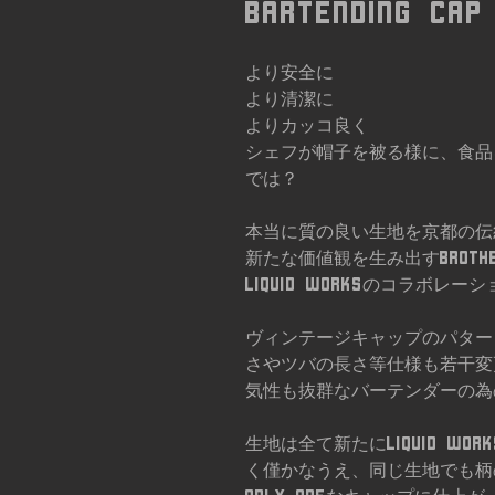
Bartending cap
より安全に
より清潔に
よりカッコ良く
シェフが帽子を被る様に、食品
では？
本当に質の良い生地を京都の伝
新たな価値観を生み出すBROTHER H
LIQUID WORKSのコラボレーシ
ヴィンテージキャップのパター
さやツバの長さ等仕様も若干変
気性も抜群なバーテンダーの為
生地は全て新たにLIQUID W
く僅かなうえ、同じ生地でも柄