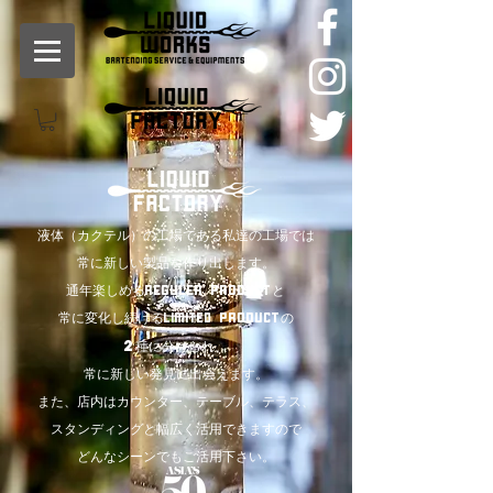
液体（カクテル）の工場である私達の工場では
常に新しい製品を作り出します。
通年楽しめる
と
Reguler product
常に変化し続ける
の
product
LIMITED
2種に分けられ、
常に新しい発見に出会えます。
また、店内はカウンター、テーブル、テラス、
スタンディングと幅広く活用できますので
どんなシーンでもご活用下さい。