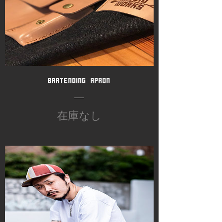
BARTENDING APRON
APRON
Get now
在庫なし
CAP