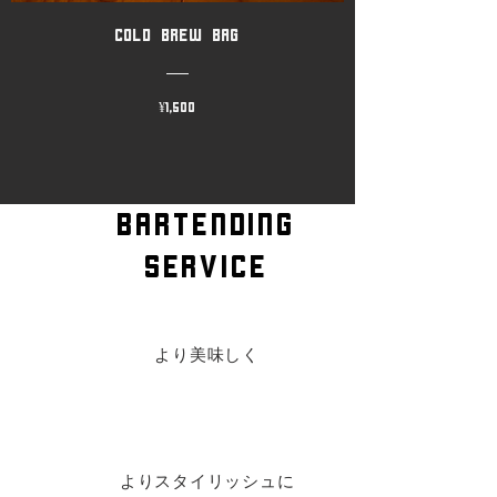
COLD BREW BAG
INGREDIENTS
Get now
価格
¥1,500
Bartending
service
より美味しく
よりスタイリッシュに