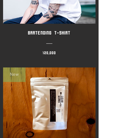
Get now
Bartending T-shirt
価格
¥20,000
New
T-SHIRT
Get now